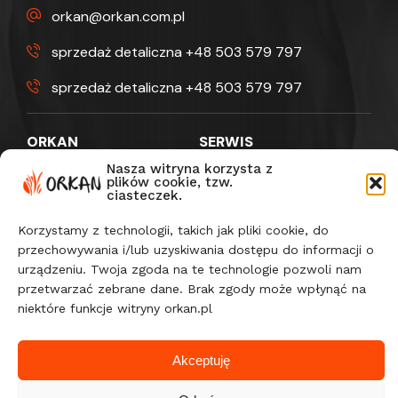
orkan@orkan.com.pl
sprzedaż detaliczna +48 503 579 797
sprzedaż detaliczna +48 503 579 797
ORKAN
SERWIS
O firmie
Części
Nasza witryna korzysta z
plików cookie, tzw.
Do pobrania
Wsparcie po zakupie
ciasteczek.
Galeria
Korzystamy z technologii, takich jak pliki cookie, do
Blog
przechowywania i/lub uzyskiwania dostępu do informacji o
urządzeniu. Twoja zgoda na te technologie pozwoli nam
przetwarzać zebrane dane. Brak zgody może wpłynąć na
niektóre funkcje witryny orkan.pl
Akceptuję