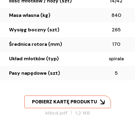
Ilość młotków / noży (szt)
14/42
Masa własna (kg)
840
Wysięg boczny (szt)
265
Średnica rotora (mm)
170
Układ młotków (typ)
spirala
Pasy napędowe (szt)
5
POBIERZ KARTĘ PRODUKTU
ktbcd.pdf
1,2 MB