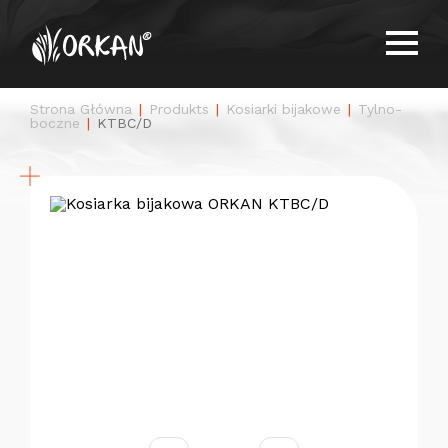
Strona Główna
Produkts
Kosiarki bijakowe
Tylno-
boczne
KTBC/D