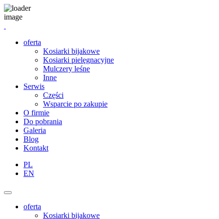
oferta
Kosiarki bijakowe
Kosiarki pielęgnacyjne
Mulczery leśne
Inne
Serwis
Części
Wsparcie po zakupie
O firmie
Do pobrania
Galeria
Blog
Kontakt
PL
EN
oferta
Kosiarki bijakowe