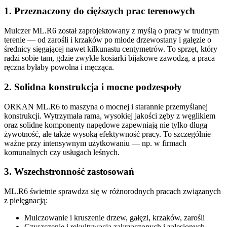
1. Przeznaczony do cięższych prac terenowych
Mulczer ML.R6 został zaprojektowany z myślą o pracy w trudnym
terenie — od zarośli i krzaków po młode drzewostany i gałęzie o
średnicy sięgającej nawet kilkunastu centymetrów. To sprzęt, który
radzi sobie tam, gdzie zwykłe kosiarki bijakowe zawodzą, a praca
ręczna byłaby powolna i męcząca.
2. Solidna konstrukcja i mocne podzespoły
ORKAN ML.R6 to maszyna o mocnej i starannie przemyślanej
konstrukcji. Wytrzymała rama, wysokiej jakości zęby z węglikiem
oraz solidne komponenty napędowe zapewniają nie tylko długą
żywotność, ale także wysoką efektywność pracy. To szczególnie
ważne przy intensywnym użytkowaniu — np. w firmach
komunalnych czy usługach leśnych.
3. Wszechstronność zastosowań
ML.R6 świetnie sprawdza się w różnorodnych pracach związanych
z pielęgnacją:
Mulczowanie i kruszenie drzew, gałęzi, krzaków, zarośli
Czyszczenie i rekultywacja zakrzaczonych i zalesionych