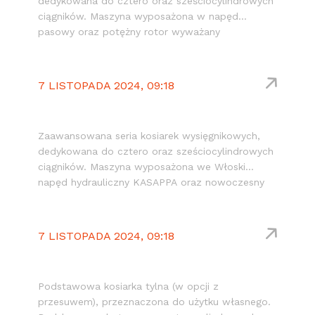
dedykowana do cztero oraz sześciocylindrowych
ciągników. Maszyna wyposażona w napęd
pasowy oraz potężny rotor wyważany
elektronicznie z wymiennymi młotkami lub
nożami ułożonymi spiralnie. Możliwe doposażenie
o znaki drogowe ostrzegawcze oraz hydrauliczne
7 LISTOPADA 2024, 09:18
klapy tylnie.
RW
Zaawansowana seria kosiarek wysięgnikowych,
dedykowana do cztero oraz sześciocylindrowych
ciągników. Maszyna wyposażona we Włoski
napęd hydrauliczny KASAPPA oraz nowoczesny
rotor wyważany elektronicznie z wymiennymi
młotkami lub nożami ułożonymi spiralnie.
Możliwe doposażenie o znaki drogowe
7 LISTOPADA 2024, 09:18
ostrzegawcze.
KT
Podstawowa kosiarka tylna (w opcji z
przesuwem), przeznaczona do użytku własnego.