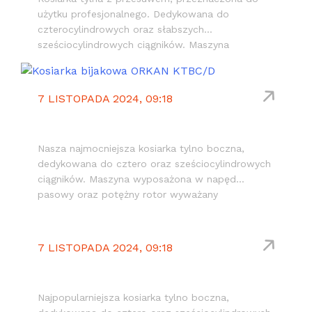
użytku profesjonalnego. Dedykowana do
czterocylindrowych oraz słabszych
sześciocylindrowych ciągników. Maszyna
wyposażona w napęd pasowy oraz wzmocniony
rotor wyważany elektronicznie z wymiennymi
młotkami lub nożami ułożonymi spiralnie. Włoska
7 LISTOPADA 2024, 09:18
porzekładnia CMR. Możliwe doposażenie o
hydrauliczne tylne klapy.
KTBC/D
Nasza najmocniejsza kosiarka tylno boczna,
dedykowana do cztero oraz sześciocylindrowych
ciągników. Maszyna wyposażona w napęd
pasowy oraz potężny rotor wyważany
elektronicznie z wymiennymi młotkami lub
nożami ułożonymi spiralnie. Możliwe doposażenie
o znaki drogowe ostrzegawcze.
7 LISTOPADA 2024, 09:18
KTBC/Z
Najpopularniejsza kosiarka tylno boczna,