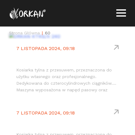
Strona Główna
60
7 LISTOPADA 2024, 09:18
KTKS/X PUMA
Kosiarka tylna z przesuwem, przeznaczona do
użytku własnego oraz profesjonalnego.
Dedykowana do czterocylindrowych ciągników.
Maszyna wyposażona w napęd pasowy oraz
wzmocniony rotor wyważany elektronicznie z
wymiennymi młotkami lub nożami ułożonymi
spiralnie.
7 LISTOPADA 2024, 09:18
KTKS/C PUMA
Kosiarka tylna z przesuwem, przeznaczona do