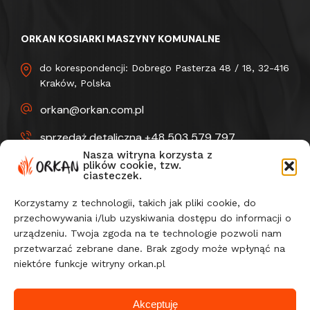
ORKAN KOSIARKI MASZYNY KOMUNALNE
do korespondencji: Dobrego Pasterza 48 / 18, 32-416
Kraków, Polska
orkan@orkan.com.pl
sprzedaż detaliczna +48 503 579 797
Nasza witryna korzysta z
sprzedaż detaliczna +48 503 579 797
plików cookie, tzw.
ciasteczek.
Korzystamy z technologii, takich jak pliki cookie, do
ORKAN
SERWIS
przechowywania i/lub uzyskiwania dostępu do informacji o
O firmie
Części
urządzeniu. Twoja zgoda na te technologie pozwoli nam
Do pobrania
Wsparcie po zakupie
przetwarzać zebrane dane. Brak zgody może wpłynąć na
Galeria
niektóre funkcje witryny orkan.pl
Blog
Akceptuję