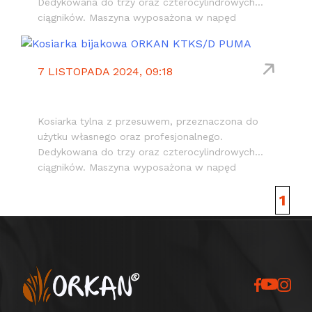
Dedykowana do trzy oraz czterocylindrowych
ciągników. Maszyna wyposażona w napęd
pasowy oraz rotor wyważany elektronicznie z
wymiennymi młotkami lub nożami ułożonymi
spiralnie.
7 LISTOPADA 2024, 09:18
KTKS/D PUMA
Kosiarka tylna z przesuwem, przeznaczona do
użytku własnego oraz profesjonalnego.
Dedykowana do trzy oraz czterocylindrowych
ciągników. Maszyna wyposażona w napęd
pasowy oraz wzmocniony rotor wyważany
1
elektronicznie z wymiennymi młotkami lub
nożami ułożonymi spiralnie. Możliwe doposażenie
o hydrauliczny dysk dokaszający.