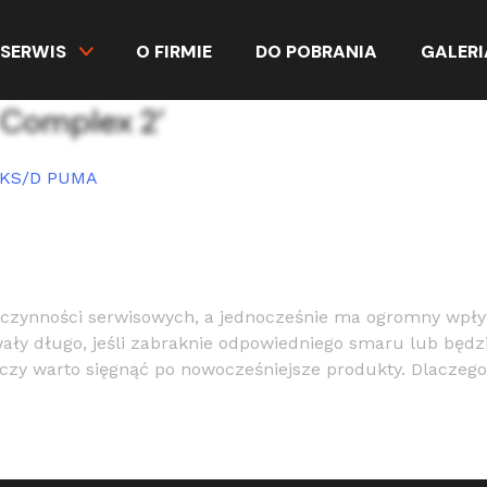
SERWIS
O FIRMIE
DO POBRANIA
GALERI
 Complex 2’
KOWEJ I MULCZERA LEŚNEGO?
 czynności serwisowych, a jednocześnie ma ogromny wpływ
wały długo, jeśli zabraknie odpowiedniego smaru lub będz
, czy warto sięgnąć po nowocześniejsze produkty. Dlaczeg