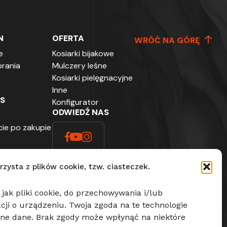
N
OFERTA
WRÓĆ NA GÓRĘ
e
Kosiarki bijakowe
rania
Mulczery leśne
Kosiarki pielęgnacyjne
Inne
S
Konfigurator
ODWIEDŹ NAS
ie po zakupie
rzysta z plików cookie, tzw. ciasteczek.
 jak pliki cookie, do przechowywania i/lub
ji o urządzeniu. Twoja zgoda na te technologie
ne dane. Brak zgody może wpłynąć na niektóre