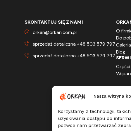
SKONTAKTUJ SIĘ Z NAMI
ORKA
O firmi
orkan@orkan.com.pl
Do pob
sprzedaż detaliczna +48 503 579 797
Galeria
Blog
sprzedaż detaliczna +48 503 579 797
SERWI
Części
Wsparc
Nasza witryna ko
Korzystamy z technologii, takich
uzyskiwania dostępu do informac
pozwoli nam przetwarzać zebra