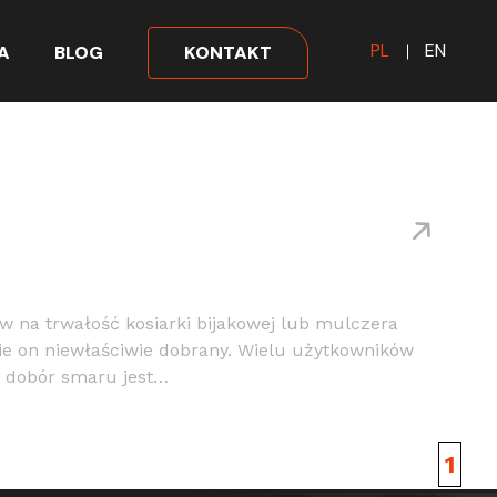
PL
EN
A
BLOG
KONTAKT
 na trwałość kosiarki bijakowej lub mulczera
ie on niewłaściwie dobrany. Wielu użytkowników
o dobór smaru jest…
1